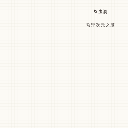
🌀虫洞
🪐异次元之旅