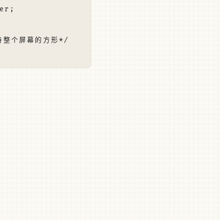
r;

整个屏幕的方形*/
