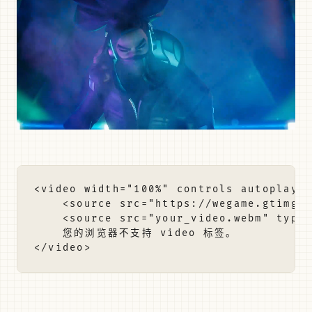
<video width="100%" controls autoplay l
    <source src="https://wegame.gtimg.c
    <source src="your_video.webm" type=
    您的浏览器不支持 video 标签。
