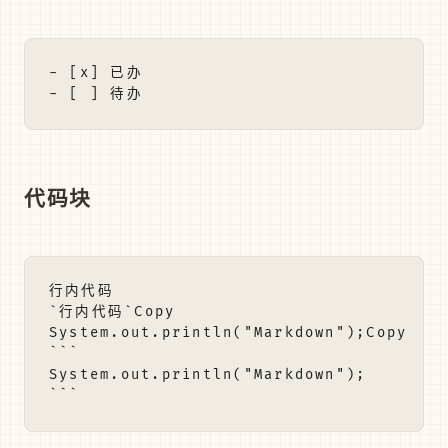
- [x] 已办

代码块
行内代码

`行内代码`Copy

System.out.println("Markdown");Copy

```

System.out.println("Markdown");
